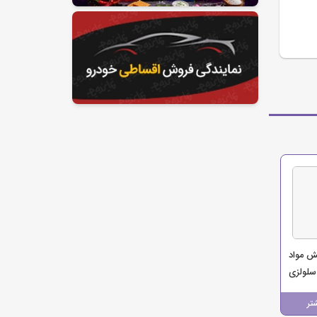
ش مواد
لولزی
تر