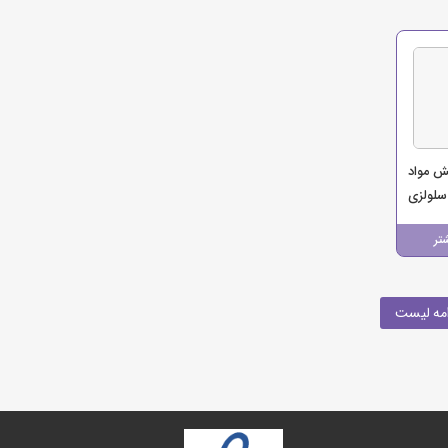
ش مواد
لولزی
تجارت
تر
مه لیست