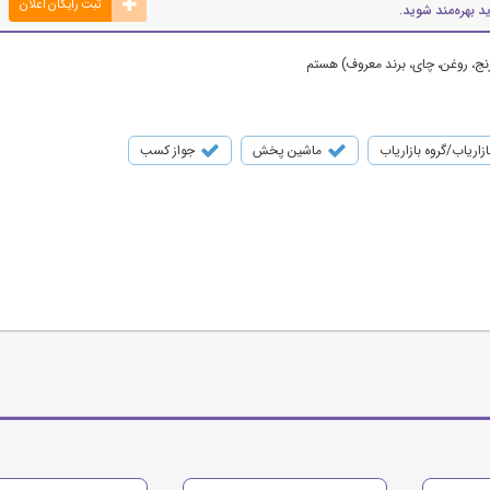
ثبت رایگان اعلان
د بهره‌مند شوید.
نج، روغن، چای، برند معروف) هستم
ازاریاب/گروه بازاریاب
ماشین پخش
جواز کسب