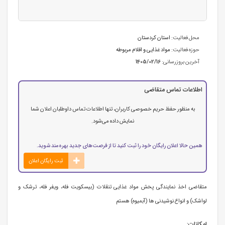
محل فعالیت:
استان كردستان
حوزه فعالیت:
مواد غذایی و اقلام مربوطه
آخرین بروزرسانی:
1405/02/16
اطلاعات تماس متقاضی
به منظور حفظ حریم خصوصی کاربران، تنها اطلاعات تماس داوطلبان اعلان شما
نمایش داده می‌شود.
همین حالا اعلان رایگان خود را ثبت کنید تا از فرصت‌های جدید بهره‌مند شوید.
ثبت رایگان اعلان
متقاضی اخذ نمایندگی پخش مواد غذایی تنقلات (بیسکویت فله، ویفر فله، ترشک و
لواشک) و انواع نوشیدنی ها (آبمیوه) هستم
امکانات: