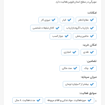
مویرگی در سطح استان قزوین فعالیت دارد.
امکانات:
مغازه/دفتر
انبار
نیروی کار
بازاریاب/گروه بازاریاب
کانال تبلیغات شخصی
ماشین پخش
جواز کسب
امکان خرید:
نقدی
اعتباری
تضامین:
چک
سند ملکی
میزان سرمایه:
بیشتر از ۲ میلیارد تومان
سوابق فعالیت:
حوزه فعالیت: مواد غذایی و اقلام مربوطه
مدت فعالیت: 8 سال