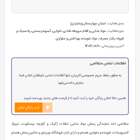
محل فعالیت:
استان چهارمحال وبختیارئ
حوزه فعالیت:
مواد غذایی و اقلام مربوطه
،
قنادی، نانوایی، آبمیوه و بستنی
،
پلاستیک و
ظروف یکبار مصرف
،
مواد شوینده، بهداشتی و سلولزی
آخرین بروزرسانی:
1404/08/10
اطلاعات تماس متقاضی
به منظور حفظ حریم خصوصی کاربران، تنها اطلاعات تماس داوطلبان اعلان شما
نمایش داده می‌شود.
همین حالا اعلان رایگان خود را ثبت کنید تا از فرصت‌های جدید بهره‌مند شوید.
ثبت رایگان اعلان
متقاضی اخذ نمایندگی پخش مواد غذایی تنقلات (کیک و کلوچه، بیسکویت، غیره)،
کنسرویجات، شوینده و سلولزی هستم و دارای انبار، فروشگاه، ویزیتور و ماشین پخش هستم