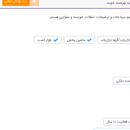
ثبت رایگان اعلان
د بهره‌مند شوید.
و، مربا جات و ترشیجات، تنقلات، شوینده و سلولزی هستم
ازاریاب/گروه بازاریاب
ماشین پخش
جواز کسب
ند ملکی
عالیت: 10 سال