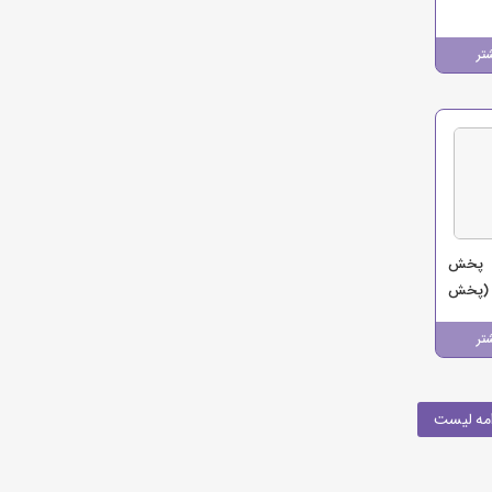
تر
ی پخش
 (پخش
نو)
تر
مه لیست