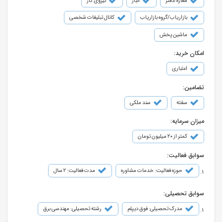
مغازه/دفتر
انبار
نیروی کار
بازاریاب/گروه بازاریاب
کانال تبلیغات شخصی
ماشین پخش
امکان خرید:
اعتباری
تضامین:
سفته
سند ملکی
میزان سرمایه:
کمتر از ۲۰ میلیون تومان
سوابق فعالیت:
حوزه فعالیت: خدمات مشاوره
مدت فعالیت: 2 سال
سوابق تحصیلی:
مدرک تحصیلی: فوق دیپلم
رشته تحصیلی: مهندسی برق