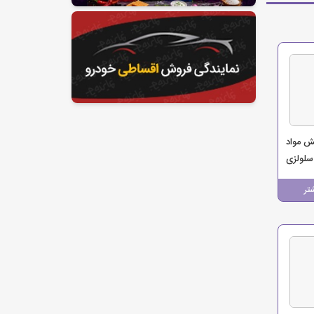
ش مواد
لولزی
تر