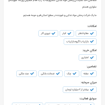
متقاضی اخذ نمایندگی پخش مواد غذایی کنسرویجات، رب، اقلام مصرفی روزانه، شوینده و
سلولزی هستم
ما یک شرکت پخش مواد غذایی و شوینده در سطح استان قم و حومه هستیم
امکانات:
مغازه/دفتر
انبار
نیروی کار
بازاریاب/گروه بازاریاب
امکان خرید:
اعتباری
تضامین:
سفته
چک
ضمانت بانکی
سند ملکی
میزان سرمایه:
بیشتر از ۲ میلیارد تومان
سوابق فعالیت: