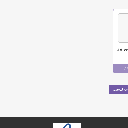
ور برق
تر
مه لیست