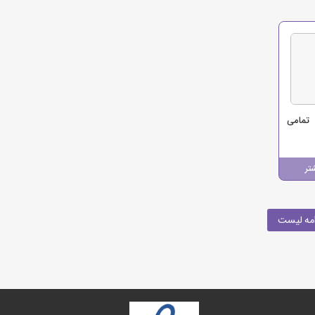
تمامی
تر
مه لیست