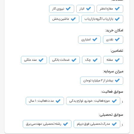
مغازه/دفتر
انبار
نیروی کار
بازاریاب/گروه بازاریاب
ماشین پخش
امکان خرید:
نقدی
اعتباری
تضامین:
سفته
چک
ضمانت بانکی
سند ملکی
میزان سرمایه:
بیشتر از ۲ میلیارد تومان
سوابق فعالیت:
حوزه فعالیت: خودرو، لوازم یدکی
مدت فعالیت: 1 سال
سوابق تحصیلی:
مدرک تحصیلی: فوق دیپلم
رشته تحصیلی: مهندسی برق