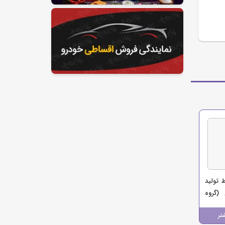
 تولید
(گروه
تر