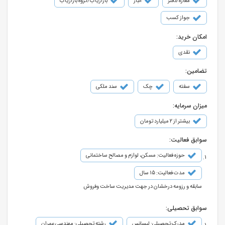
مغازه/دفتر
انبار
بازاریاب/گروه بازاریاب
جواز کسب
امکان خرید:
نقدی
تضامین:
سفته
چک
سند ملکی
میزان سرمایه:
بیشتر از ۲ میلیارد تومان
سوابق فعالیت:
حوزه فعالیت: مسکن، لوازم و مصالح ساختمانی
مدت فعالیت: 15 سال
سابقه و رزومه درخشان در جهت مدیریت ساخت وفروش
سوابق تحصیلی:
مدرک تحصیلی: لیسانس
رشته تحصیلی: مهندسی عمران