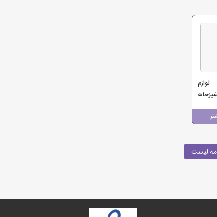
لوازم
زخانه
تر
مه لیست