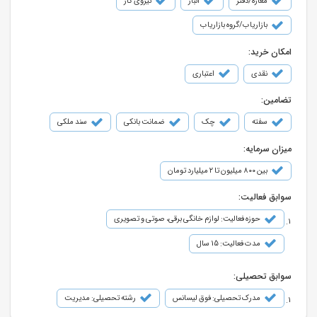
مغازه/دفتر
انبار
نیروی کار
بازاریاب/گروه بازاریاب
امکان خرید:
نقدی
اعتباری
تضامین:
سفته
چک
ضمانت بانکی
سند ملکی
میزان سرمایه:
بین ۸۰۰ میلیون تا ۲ میلیارد تومان
سوابق فعالیت:
حوزه فعالیت: لوازم خانگی برقی، صوتی و تصویری
مدت فعالیت: 15 سال
سوابق تحصیلی:
مدرک تحصیلی: فوق لیسانس
رشته تحصیلی: مدیریت