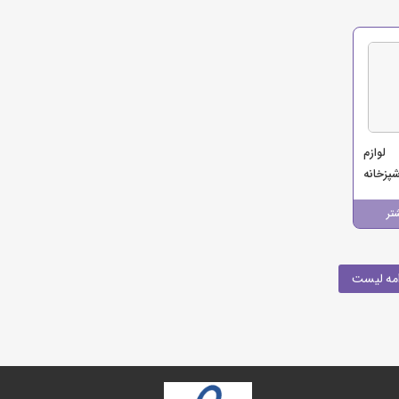
لوازم
زخانه
تر
مه لیست