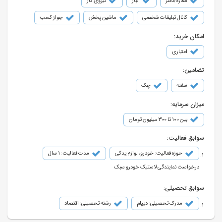
مغازه/دفتر
انبار
نیروی کار
کانال تبلیغات شخصی
ماشین پخش
جواز کسب
امکان خرید:
اعتباری
تضامین:
سفته
چک
میزان سرمایه:
بین ۱۰۰ تا ۳۰۰ میلیون تومان
سوابق فعالیت:
حوزه فعالیت: خودرو، لوازم یدکی
مدت فعالیت: 1 سال
درخواست نمایندگی لاستیک خودرو سبک
سوابق تحصیلی:
مدرک تحصیلی: دیپلم
رشته تحصیلی: اقتصاد