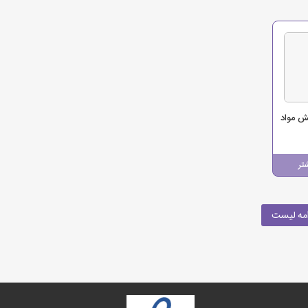
ش مواد
تر
مه لیست