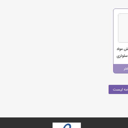
ش مواد
لولزی
تجارت
تر
مه لیست