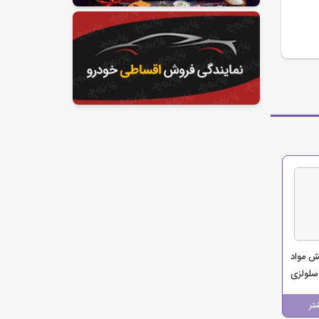
ش مواد
لولزی
تر