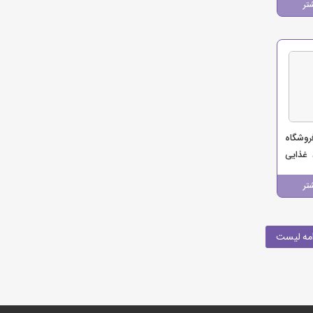
تر
روشگاه
 غذایی
تر
مه لیست