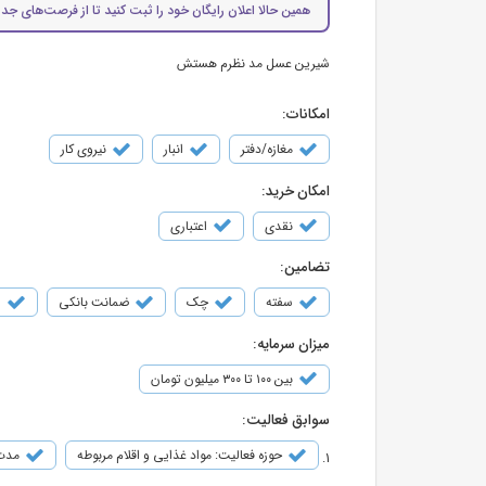
همین حالا اعلان رایگان خود را ثبت کنید تا از فرصت‌های جدی
شیرین عسل مد نظرم هستش
امکانات:
مغازه/دفتر
انبار
نیروی کار
امکان خرید:
نقدی
اعتباری
تضامین:
سفته
چک
ضمانت بانکی
س
میزان سرمایه:
بین ۱۰۰ تا ۳۰۰ میلیون تومان
سوابق فعالیت:
حوزه فعالیت: مواد غذایی و اقلام مربوطه
مدت ف