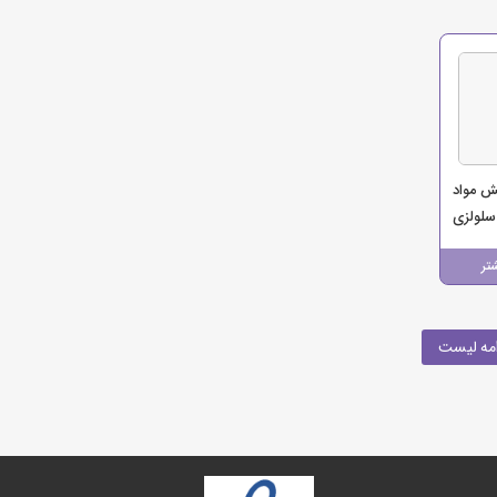
ش مواد
لولزی
تجارت
تر
مه لیست