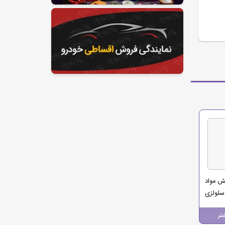
ش مواد
لولزی
تر