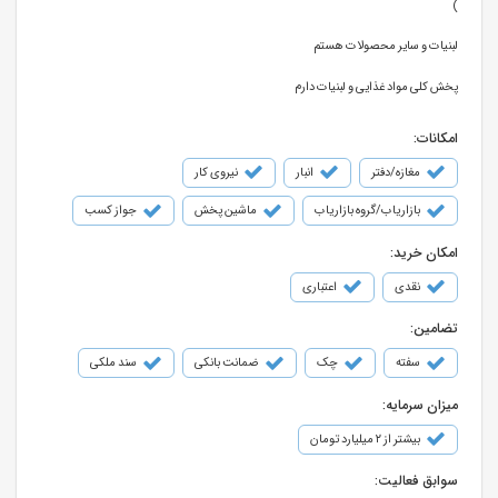
)
لبنیات و سایر محصولات هستم
پخش کلی مواد غذایی و لبنیات دارم
امکانات:
مغازه/دفتر
انبار
نیروی کار
بازاریاب/گروه بازاریاب
ماشین پخش
جواز کسب
امکان خرید:
نقدی
اعتباری
تضامین:
سفته
چک
ضمانت بانکی
سند ملکی
میزان سرمایه:
بیشتر از ۲ میلیارد تومان
سوابق فعالیت: