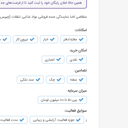
همین حالا اعلان رایگان خود را ثبت کنید تا از فرصت‌های جدی
متقاضی اخذ نمایندگی عمده فروشی مواد غذایی تنقلات (چیپس، برند معروف) هستم و اینجا
امکانات:
مغازه/دفتر
انبار
نیروی کار
م
امکان خرید:
نقدی
اعتباری
تضامین:
سفته
چک
سند ملکی
میزان سرمایه:
بین ۵۰ تا ۱۰۰ میلیون تومان
سوابق فعالیت:
حوزه فعالیت: آرایشی و زیبایی
مدت فعالیت: 5 سا