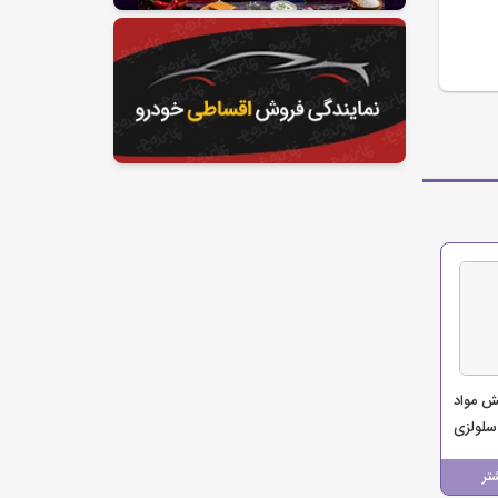
ش مواد
لولزی
 غذایی
تر