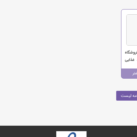
روشگاه
 غذایی
تر
مه لیست