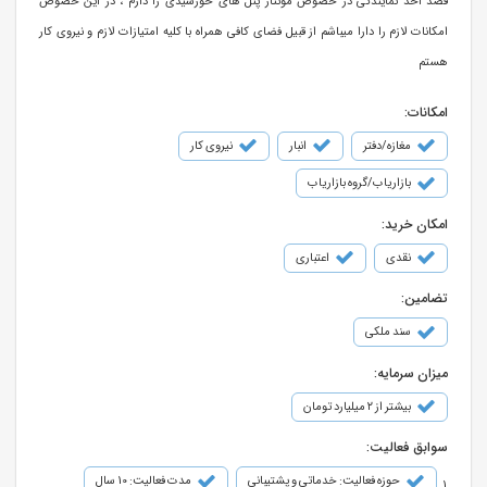
قصد اخذ نمایندگی در خصوص مونتاژ پنل های خورشیدی را دارم ، در این خصوص
امکانات لازم را دارا میباشم از قبیل فضای کافی همراه با کلیه امتیازات لازم و نیروی کار
هستم
امکانات:
مغازه/دفتر
انبار
نیروی کار
بازاریاب/گروه بازاریاب
امکان خرید:
نقدی
اعتباری
تضامین:
سند ملکی
میزان سرمایه:
بیشتر از ۲ میلیارد تومان
سوابق فعالیت:
حوزه فعالیت: خدماتی و پشتیبانی
مدت فعالیت: 10 سال