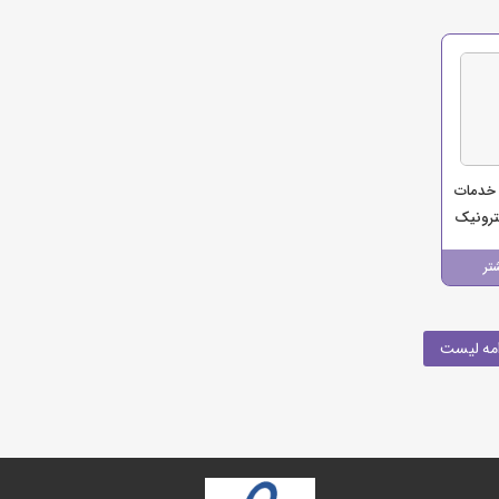
خدمات
رونیک
تر
مه لیست