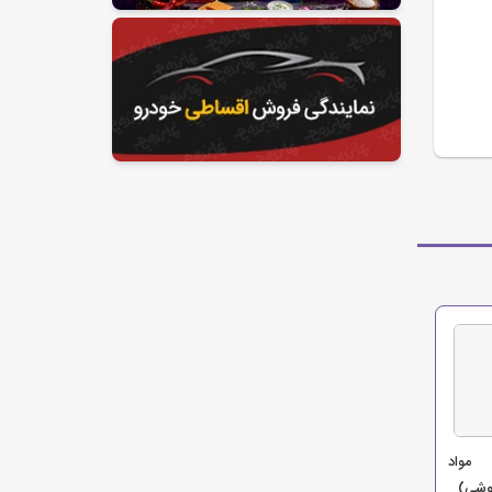
 مواد
وشی)