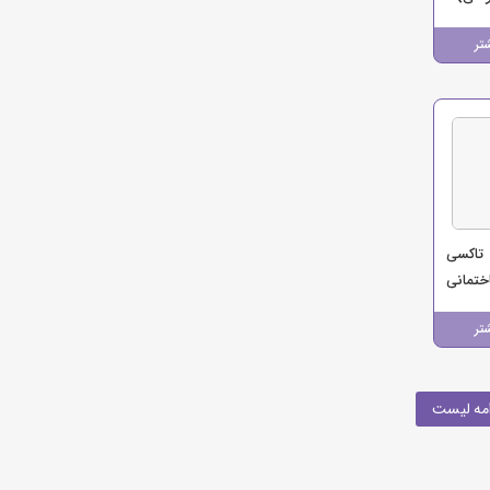
تر
تاکسی
ختمانی
تر
مه لیست