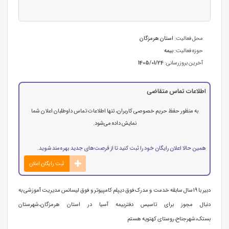
محل فعالیت:
استان هرمزگان
حوزه فعالیت:
بیمه
آخرین بروزرسانی:
1405/01/24
اطلاعات تماس متقاضی
به منظور حفظ حریم خصوصی کاربران، تنها اطلاعات تماس داوطلبان اعلان شما
نمایش داده می‌شود.
همین حالا اعلان رایگان خود را ثبت کنید تا از فرصت‌های جدید بهره‌مند شوید.
ثبت رایگان اعلان
دبیر با 19سال سابقه خدمت و مدرک فوق دیپلم کامپیوتر و فوق لیسانس مدیریت آموزشی به
دنبال مجوز برای تاسیس دفتربیمه آسیا در استان هرمزگان،شهرستان
بستک،شهرجناح،روستای کهتویه هستم