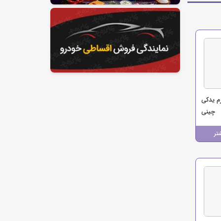
م یدکی
چینی
تر