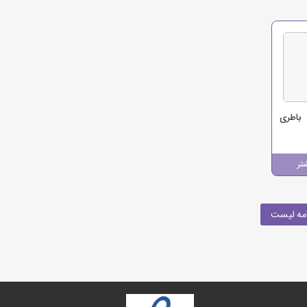
باطری
تر
مه لیست