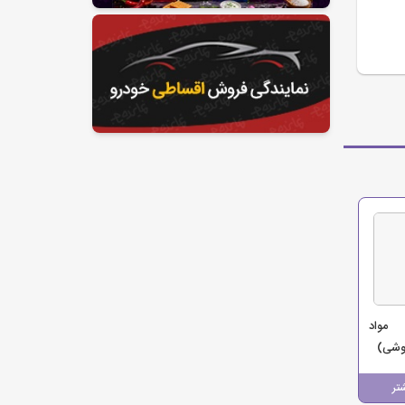
 مواد
وشی)
تر