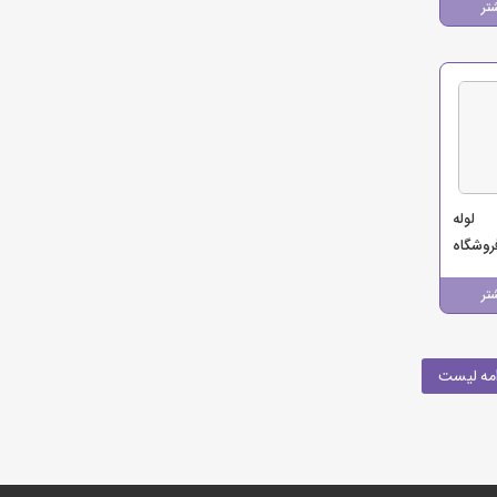
تر
 لوله
روشگاه
ی)
تر
مه لیست