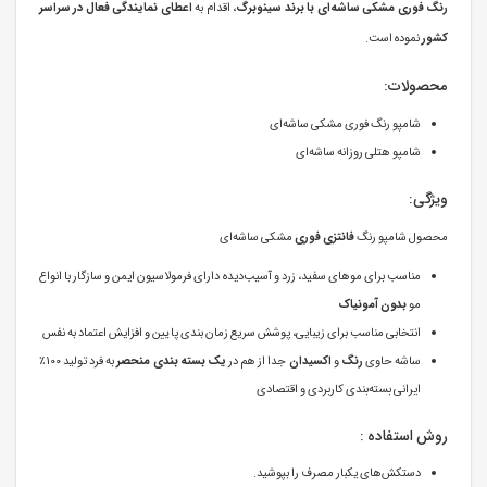
رنگ فوری مشکی ساشه‌ای با برند سینوبرگ
، اقدام به
اعطای نمایندگی فعال در سراسر
کشور
نموده است.
محصولات:
شامپو رنگ فوری مشکی ساشه‌ای
شامپو هتلی روزانه ساشه‌ای
ویژگی‌:
محصول شامپو رنگ
فانتزی فوری
مشکی ساشه‌ای
مناسب برای موهای سفید، زرد و آسیب‌دیده دارای فرمولاسیون ایمن و سازگار با انواع
مو
بدون آمونیاک
انتخابی مناسب برای زیبایی، پوشش سریع زمان بندی پایین و افزایش اعتماد به نفس
ساشه حاوی
رنگ
و
اکسیدان
جدا از هم در
یک بسته بندی منحصر
به فرد تولید 100٪
ایرانی بسته‌بندی کاربردی و اقتصادی
روش استفاده :
دستکش‌های یکبار مصرف را بپوشید.