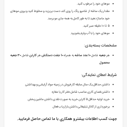
موهای خود را مرطوب کنید.
مقدار یک ساشه از شامپو رنگ را روی کف دست بریزید و مخلوط کنید و بروی موهای
خود ماساژ دهید تا به طور کامل به همه جای مو برسد.
5 تا 10 دقیقه صبر کنید.
موهای خود را با آب ولرم بشویید.
مشخصات بسته‌بندی:
هر
جعبه
شامل
10 عدد ساشه
به همراه
10 جفت دستکش
هر
کارتن
شامل
30 جعبه
محصول
شرایط اعطای نمایندگی:
داشتن حداقل یک سال سابقه کار فروش در زمینه مواد آرایشی و بهداشتی
داشتن فضای کاری مناسب شامل دفتر کار یا مغازه
خرید اولیه حداقل 5 کارتن خرید به صورت نقدی داشتن ماشین پخش
برخورداری از کانال تبلیغاتی داشتن بازاریاب فعال
جهت کسب اطلاعات بیشتر و همکاری با ما تماس حاصل فرمایید.