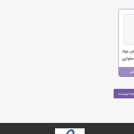
ش مواد
لولزی
تجارت
تر
مه لیست