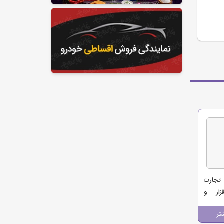
تجارت
زار و
تر