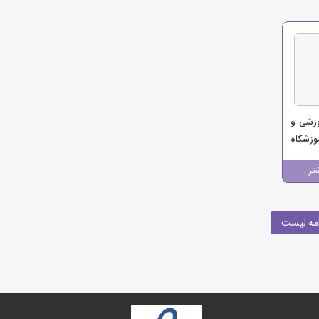
وزشی و
زشکاه
تر
مه لیست