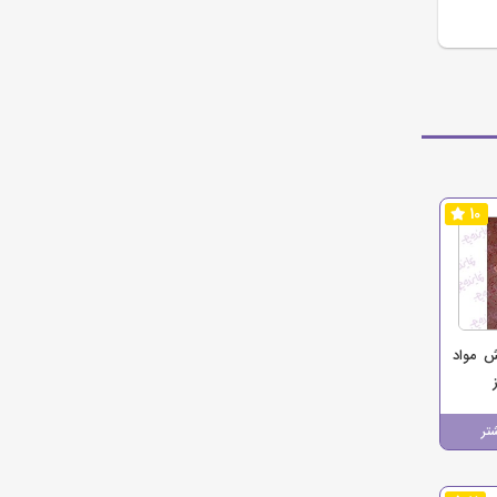
10
ش مواد
تر