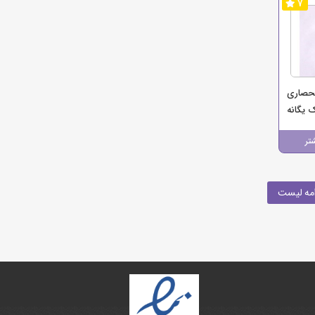
7
حصاری
 یگانه
تر
مه لیست