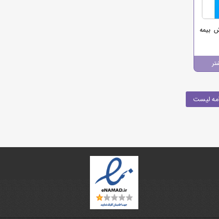
ش بیمه
تر
مه لیست