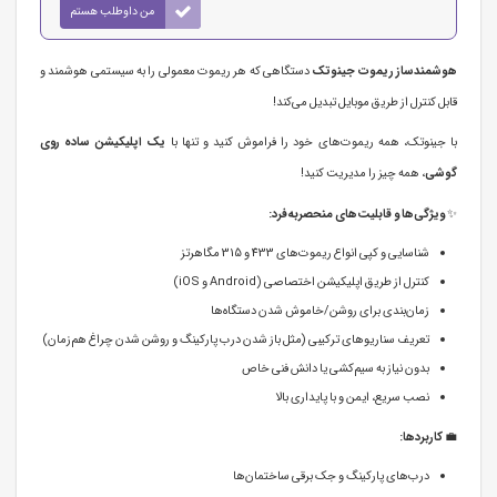
من داوطلب هستم
هوشمندساز ریموت جینوتک
دستگاهی که هر ریموت معمولی را به سیستمی هوشمند و
قابل کنترل از طریق موبایل تبدیل می‌کند!
با جینوتک، همه ریموت‌های خود را فراموش کنید و تنها با
یک اپلیکیشن ساده روی
گوشی
، همه چیز را مدیریت کنید!
✨
ویژگی‌ها و قابلیت‌های منحصربه‌فرد:
شناسایی و کپی انواع ریموت‌های 433 و 315 مگاهرتز
کنترل از طریق اپلیکیشن اختصاصی (Android و iOS)
زمان‌بندی برای روشن/خاموش شدن دستگاه‌ها
تعریف سناریوهای ترکیبی (مثل باز شدن درب پارکینگ و روشن شدن چراغ هم‌زمان)
بدون نیاز به سیم‌کشی یا دانش فنی خاص
نصب سریع، ایمن و با پایداری بالا
💼
کاربردها:
درب‌های پارکینگ و جک برقی ساختمان‌ها