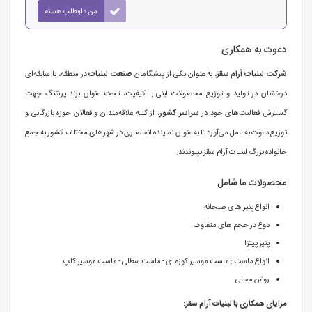
من داوطلب هستم
دعوت به همکاری
شرکت لبنیات آرام سقز
، به عنوان یکی از پیشگامان
صنعت لبنیات
در منطقه، با سابقه‌ای
درخشان در تولید و توزیع محصولات لبنی با کیفیت، تحت عنوان برند پرشنگ جهت
گسترش فعالیت‌های خود در
سراسر کشور
، از کلیه علاقه‌مندان و فعالان حوزه بازرگانی و
توزیع دعوت به عمل می‌آورد تا به عنوان نماینده انحصاری در شهرهای مختلف کشور به جمع
خانواده بزرگ لبنیات آرام سقز بپیوندند.
محصولات ما شامل
انواع پنیر های صبحانه
دوغ در حجم های متفاوت
پنیر پیتزا
انواع ماست : ماست موسیر کوزه ای - ماست سطلی - ماست موسیر کاپ
روغن محلی
مزایای همکاری با لبنیات آرام سقز: