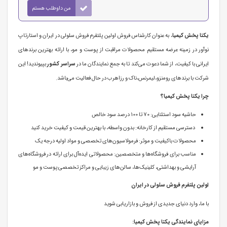
من داوطلب هستم
یکتا پخش کیمیا
، به عنوان کارشناس فروش اولین پلتفرم فروش سلولی در ایران و استارتاپ
نوآور در زمینه عرضه مستقیم محصولات مراقبت از پوست و مو، با ارائه بهترین برندهای
ایرانی با کیفیت، از شما دعوت می‌کند تا به جمع نمایندگان ما در
سراسر کشور
بپیوندید! این
شرکت با برندهای رومنزو،لیمرنس،ناک و رزاهرب در حال فعالیت می‌باشد.
چرا یکتا پخش کیمیا؟
حاشیه سود استثنایی: 70 تا 100 درصد سود خالص
دسترسی مستقیم از کارخانه: بدون واسطه، با بهترین قیمت و کیفیت خرید کنید
محصولات باکیفیت و موثر: فرمولاسیون‌های تخصصی و مواد اولیه درجه یک
مناسب برای فروشگاه‌ها و متخصصین: محصولاتی ایده‌آل برای ارائه در فروشگاه‌های
آرایشی و بهداشتی، کلینیک‌ها، سالن‌های زیبایی و مراکز تخصصی پوست و مو
اولین پلتفرم فروش سلولی در ایران
با ما، وارد دنیای جدیدی از فروش و بازاریابی شوید
مزایای نمایندگی یکتا پخش کیمیا: