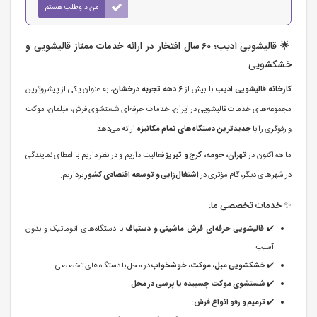
من داوطلب هستم
🌟 قالیشویی ادیب؛ 60 سال افتخار در ارائه خدمات ممتاز قالیشویی و
خشکشویی
کارخانه قالیشویی ادیب
با بیش از
6 دهه تجربه درخشان
، به عنوان یکی از پیشروترین
مجموعه‌های خدمات قالیشویی در ایران، خدمات حرفه‌ای شستشوی فرش، مبلمان، موکت
و رفوگری را با
جدیدترین دستگاه‌های تمام مکانیزه
ارائه می‌دهد.
ما هم‌اکنون در
تهران، حومه، کرج و تبریز
فعالیت داریم و در نظر داریم با اعطای نمایندگی
در شهرهای دیگر، گام مؤثری در
اشتغال‌زایی و توسعه اقتصادی کشور
برداریم.
✨ خدمات تخصصی ما:
✔️
قالیشویی حرفه‌ای فرش ماشینی و دستباف
با دستگاه‌های اتوماتیک و بدون
آسیب
✔️
خشکشویی مبل، موکت، خوشخواب
در محل با دستگاه‌های تخصصی
✔️
شستشوی موکت چسبیده یا پرسی در محل
✔️
ترمیم و رفو انواع فرش: