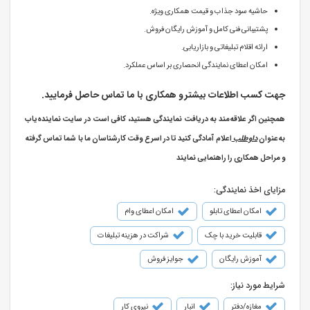
حاشیه سود جذاب و قیمت همکاری ویژه.
پشتیبانی فنی کامل و آموزش رایگان فروش.
ارائه اقلام تبلیغاتی و بازاریابی.
امکان اعطای نمایندگی انحصاری بر اساس عملکرد.
جهت کسب اطلاعات بیشتر و همکاری با ما تماس حاصل فرمایید.
همچنین اگر علاقه‌مند به دریافت نمایندگی هستید، کافی است در سایت نماینده‌یاب
به‌عنوان
داوطلب
اعلام آمادگی کنید تا در اسرع وقت کارشناسان ما با شما تماس گرفته
و مراحل همکاری را راهنمایی نمایند
مزایای اخذ نمایندگی:
امکان اعطای تابلو
امکان اعطای وام
قابلیت خرید با چک
شراکت در هزینه تبلیغات
آموزش رایگان
جوایز فروش
شرایط مورد نیاز:
مغازه/دفتر
انبار
نیروی کار