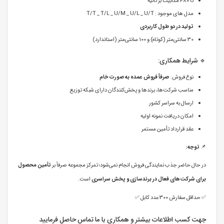
تا 480 مگابیت بر ثانیه
مدل های موجود : T/T _ T/L _ U/M _ U/L _ U/T
تولید در دو طول کاربردی
30 سانتی‌متر (کوتاه) و 100 سانتی‌متر (استاندارد)
🔹 شرایط همکاری:
نوع فروش:
صرفاً فروش عمده به‌صورت خام
مناسب شرکت‌ها، برندها و پخش‌کنندگان دارای شبکه توزیع
ارسال به سراسر کشور
امکان دریافت نمونه اولیه
عقد قرارداد تأمین مستمر
📌
توجه:
در حال حاضر جذب نمایندگی فروش انجام نمی‌شود؛ تمرکز مجموعه صرفاً بر
تأمین محصول
برای شرکت‌های فعال در برندسازی و پخش سراسری
است.
✅️ حداقل سفارش 300 عدد کابل ✅️
جهت کسب اطلاعات بیشتر و همکاری با ما تماس حاصل فرمایید