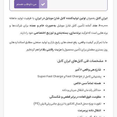
من داوطلب هستم
ایران کابل
به‌عنوان
اولین تولیدکننده کابل شارژ موبایل در ایران
، با ظرفیت تولید ماهانه
600,000 عدد
، آماده تأمین کابل شارژ موبایل
به‌صورت خام و عمده
برای شرکت‌ها و
برندهایی است که فرآیند
برندسازی، بسته‌بندی و توزیع اختصاصی
خود را دارند.
ما با تمرکز بر کیفیت واقعی، رفع ضعف‌های رایج بازار و تولید صنعتی مطابق استانداردهای
روز، بستری مطمئن برای تأمین محصول با
مزیت رقابتی بالا
فراهم کرده‌ایم.
🔹 مشخصات فنی کابل‌های ایران کابل:
شارژدهی واقعی 6 آمپر
پشتیبانی کامل از Fast Charge و Super Fast Charge
هسته تماماً مس خالص
حداکثر راندمان انتقال جریان و داده
مقاومت فوق‌العاده در برابر قطعی و شکستگی
تقویت ویژه محل اتصال کانکتور با تزریق جانبی پلی‌اتیلن (PE)
انتقال داده پرسرعت