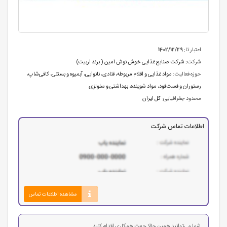
اعتبار تا:
1402/12/29
شرکت:
شرکت صنایع غذایی خوش نوش امین ( برند اربیت)
حوزه فعالیت:
مواد غذایی و اقلام مربوطه
،
قنادی، نانوایی، آبمیوه و بستنی
،
کافی‌شاپ،
رستوران و فست‌فود
،
مواد شوینده، بهداشتی و سلولزی
محدود جغرافیایی:
کل ایران
اطلاعات تماس شرکت
مشاهده اطلاعات تماس
شما می‌توانید همین حالا جهت همکاری اقدام کنید.