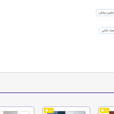
اشین پخش
ند ملکی
10
10