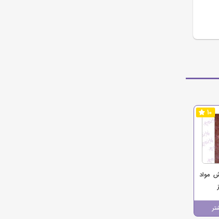
10
ش مواد
تر