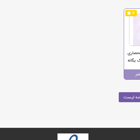
7
حصاری
 یگانه
تر
مه لیست