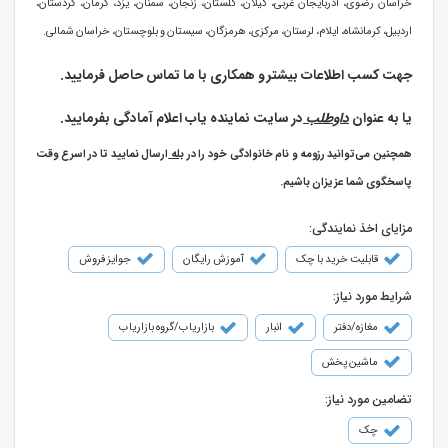
خراسان رضوی، آذربایجان غربی، گیلان، گلستان، زنجان، سمنان، یزد، کرمان، کردستان،
اردبیل، کرمانشاه، ایلام، لرستان، مرکزی، هرمزگان، سیستان و بلوچستان، خراسان شمالی.
جهت کسب اطلاعات بیشتر و همکاری با ما تماس حاصل فرمایید.
یا به عنوان
داوطلب
در سایت نماینده یاب اعلام آمادگی بفرمایید.
همچنین می‌توانید رزومه و نام خانوادگی خود را در
بله
ارسال نمایید تا در اسرع وقت
پاسخگوی شما عزیزان باشیم.
مزایای اخذ نمایندگی:
قابلیت خرید با چک
آموزش رایگان
جوایز فروش
شرایط مورد نیاز:
مغازه/دفتر
انبار
بازاریاب/گروه بازاریاب
ماشین پخش
تضامین مورد نیاز:
چک