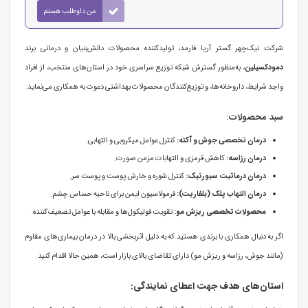
من داوطلب هستم
شرکت نیک‌چهر گستر آریا فارمد، تولیدکننده محصولات دانش‌بنیان و درمانی برند
دمودکسیلین
، به‌منظور گسترش شبکه توزیع سراسری خود در استان‌های منتخب، از افراد
واجد شرایط، داروخانه‌ها، و توزیع‌کنندگان محصولات بهداشتی دعوت به همکاری می‌نماید.
سبد محصولات:
درمان تخصصی جوش و آکنه:
کنترل عوامل میکروبی و التهابی.
درمان رزاسه:
کاهش قرمزی و التهابات مزمن صورت.
درمان درماتیت سبورئیک:
کنترل شوره و خارش پوست و پوست سر.
درمان التهاب پلک (بلفاریت):
فرمولاسیون ایمن برای ناحیه حساس چشم.
محصولات تخصصی ریزش مو:
تقویت فولیکول‌ها و مقابله با عوامل تضعیف‌کننده.
اگر به دنبال همکاری با برندی هستید که به دلیل اثربخشی بالا در درمان بیماری‌های مقاوم
(مانند جوش، رزاسه و ریزش مو) دارای تقاضای بالای بازار است، همین حالا اقدام کنید.
استان‌های هدف جهت اعطای نمایندگی: