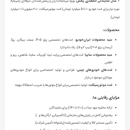
2.
مدل نمایندگی انحصاری پخش:
ویژه سرمایه‌گذاران و پخش‌کنندگان حرفه‌ای (سرمایه
مورد نیاز برای لنت خودرو: 1 تا 5 میلیارد تومان | لنت موتورسیکلت: 200 میلیون تا 1 میلیارد
تومان).
محصولات:
سبد محصولات ایران‌خودرو:
لنت‌های تخصصی پژو 405، سمند، پیکان، روآ،
آریسان، پژو 206 (تیپ 2 و 5)، رانا، دنا و تارا.
سبد محصولات سایپا:
لنت‌های تخصصی پراید، تیبا، کوییک، ساینا، شاهین، ریو و
اطلس.
لنت‌های خودروهای چینی:
طراحی و تولید اختصاصی برای انواع خودروهای
مونتاژی موجود در بازار.
لنت موتورسیکلت:
تولید تخصصی برای انواع موتورها با ضریب اصطکاک بهینه.
مزایای رقابتی ما:
ارائه حاشیه سود جذاب (10٪ تا 40٪) برای نمایندگان.
پشتیبانی کامل در رایزنی‌های سازمانی (تاکسیرانی، ارگان‌ها و…).
تأمین مستمر کالا و کیفیت تضمین‌شده (پشتوانه تأمینی شرکت).