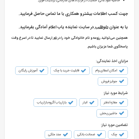
حاشیه سود عالی، حمایت در قراردادهای سازمانی، برندینگ قوی.
جهت کسب اطلاعات بیشتر و همکاری با ما تماس حاصل فرمایید.
یا به عنوان
داوطلب
در سایت نماینده یاب اعلام آمادگی بفرمایید.
همچنین می‌توانید رزومه و نام خانوادگی خود را در
بله
ارسال نمایید تا در اسرع وقت
پاسخگوی شما عزیزان باشیم.
مزایای اخذ نمایندگی:
امکان اعطای وام
قابلیت خرید با چک
آموزش رایگان
جوایز فروش
شرایط مورد نیاز:
مغازه/دفتر
انبار
بازاریاب/گروه بازاریاب
ماشین پخش
تضامین مورد نیاز:
چک
ضمانت بانکی
سند ملکی