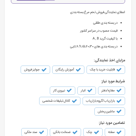
اعطای نمایندگی فروش تخم مرغ بسته بندی
در بسته بندی طلقی
قیمت مصوب در سراسر کشور
با کیفیت گرید A , B
در بسته بندی های 6،9،15،20،30 تایی
مزایای اخذ نمایندگی:
قابلیت خرید با چک
آموزش رایگان
جوایز فروش
شرایط مورد نیاز:
مغازه/دفتر
انبار
نیروی کار
بازاریاب/گروه بازاریاب
کانال تبلیغات شخصی
ماشین پخش
تضامین مورد نیاز:
سفته
چک
ضمانت بانکی
سند ملکی