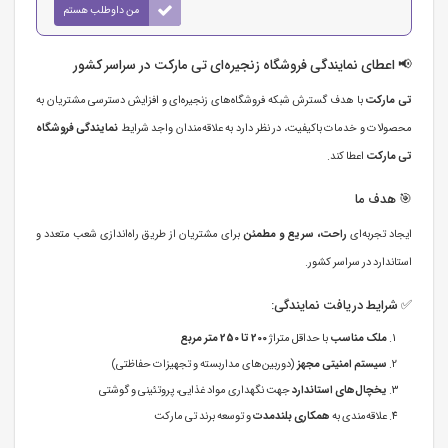
من داوطلب هستم
📢 اعطای نمایندگی فروشگاه زنجیره‌ای تی مارکت در سراسر کشور
تی مارکت
با هدف گسترش شبکه فروشگاه‌های زنجیره‌ای و افزایش دسترسی مشتریان به
محصولات و خدمات باکیفیت، در نظر دارد به علاقه‌مندان واجد شرایط
نمایندگی فروشگاه
تی مارکت
اعطا کند.
🎯 هدف ما
ایجاد تجربه‌ای
راحت، سریع و مطمئن
برای مشتریان از طریق راه‌اندازی شعب متعدد و
استاندارد در سراسر کشور.
✅ شرایط دریافت نمایندگی:
ملک مناسب
با حداقل متراژ
200 تا 250 متر مربع
سیستم امنیتی مجهز
(دوربین‌های مداربسته و تجهیزات حفاظتی)
یخچال‌های استاندارد
جهت نگهداری مواد غذایی، پروتئینی و گوشتی
علاقه‌مندی به
همکاری بلندمدت
و توسعه برند تی مارکت