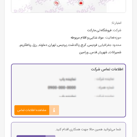
اعتبار تا:
شرکت:
فروشگاه تی مارکت
حوزه فعالیت:
مواد غذایی و اقلام مربوطه
محدود جغرافیایی:
فرديس, کرج, پاكدشت, پرديس, تهران, دماوند, رئ, رباطكريم,
شميرانات, شهريار, قدس, ورامين
اطلاعات تماس شرکت
مشاهده اطلاعات تماس
شما می‌توانید همین حالا جهت همکاری اقدام کنید.