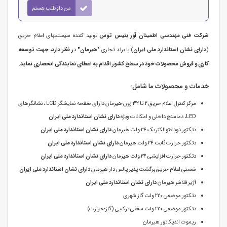
من داوطلب هستم
شرکت فنی مهندسی اطمینان آور بتیس توس
تولید کننده سیستمهای اعلام حریق
(
دارای نشان استاندارد ملی ایران
) با برند تجاری "
هیرمان"
د
ر نظر دارد، جهت توسعه
کاری و فروش محصولات خود در سطح کشور اقدام به اعطای نمایندگی انحصاری نماید.
خدمات و محصولات ما شامل:
مرکز کنترل اعلام حریق 2 تا 32 زون هیرمان دارای صفحه نمایشگر LCD ، نشانگرهای
LED، دماسنج داخلی و امکانات ویژه
دارای نشان استاندارد ملی ایران
دتکتور دود فتوالکتریک 24 ولت هیرمان
دارای نشان استاندارد ملی ایران
دتکتور حرارت ثابت 24 ولت هیرمان
دارای نشان استاندارد ملی ایران
دتکتور حرارت افزایشی 24 ولت هیرمان
دارای نشان استاندارد ملی ایران
شستی اعلام حریق برگشت پذیر پالس دار هیرمان
دارای نشان استاندارد ملی ایران
آژیر فلاشر هیرمان
دارای نشان استاندارد ملی ایران
دتکتور موضعی 220 ولت گاز شهری
دتکتور موضعی 220 ولت سقفی ترکیبی (گاز-حرارت)
ریموت اندیکاتور هیرمان